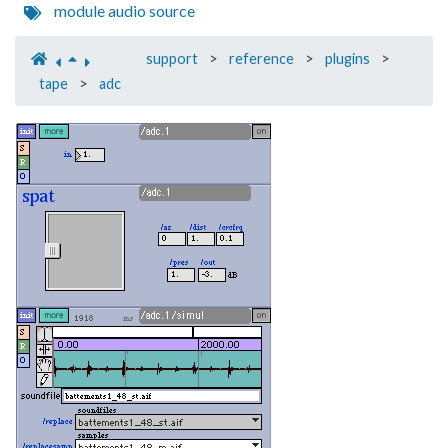
module
audio
source
support
>
reference
>
plugins
>
tape
>
adc