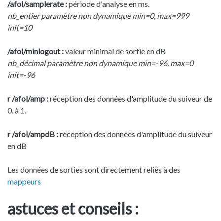
/afol/samplerate :
période d'analyse en ms.
nb_entier paramètre non dynamique min=0, max=999
init=10
/afol/minlogout :
valeur minimal de sortie en dB
nb_décimal paramètre non dynamique min=-96, max=0
init=-96
r /afol/amp :
réception des données d'amplitude du suiveur de
0. à 1.
r /afol/ampdB :
réception des données d'amplitude du suiveur
en dB
Les données de sorties sont directement reliés à des
mappeurs
astuces et conseils :