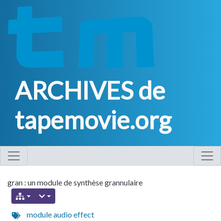
ARCHIVES de
tapemovie.org
gran : un module de synthèse grannulaire
module
audio
effect