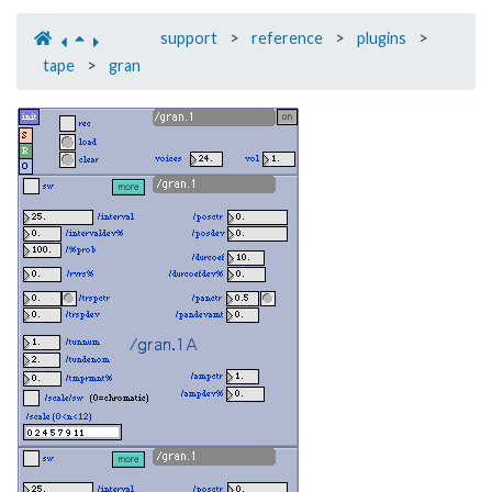
support
>
reference
>
plugins
>
tape
>
gran