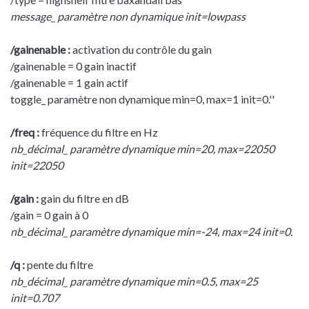
message_ paramètre non dynamique init=lowpass
/gainenable :
activation du contrôle du gain
/gainenable = 0 gain inactif
/gainenable = 1 gain actif
toggle_ paramètre non dynamique min=0, max=1 init=0.''
/freq :
fréquence du filtre en Hz
nb_décimal_ paramètre dynamique min=20, max=22050
init=22050
/gain :
gain du filtre en dB
/gain = 0 gain à 0
nb_décimal_ paramètre dynamique min=-24, max=24 init=0.
/q :
pente du filtre
nb_décimal_ paramètre dynamique min=0.5, max=25
init=0.707