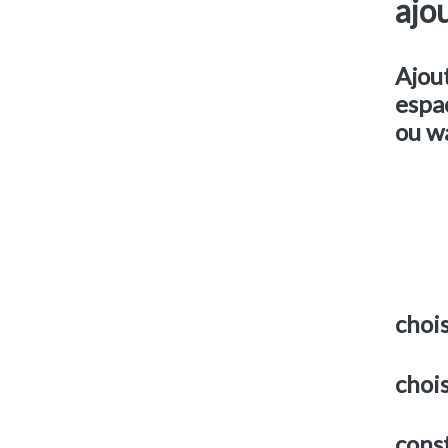
ajo
Ajout
espac
ou w
choi
choi
cons