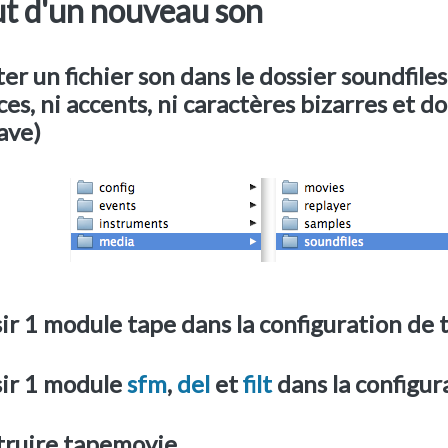
ut d'un nouveau son
er un fichier son dans le dossier soundfiles
es, ni accents, ni caractères bizarres et do
ave)
sir 1 module tape dans la configuration d
sir 1 module
sfm
,
del
et
filt
dans la configur
truire tapemovie