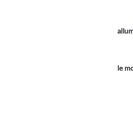
allu
le mo