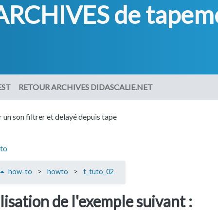
ARCHIVES de tapemo
EST
RETOUR ARCHIVES DIDASCALIE.NET
 un son filtrer et delayé depuis tape
to
how-to
>
howto
>
t_tuto_02
isation de l'exemple suivant :