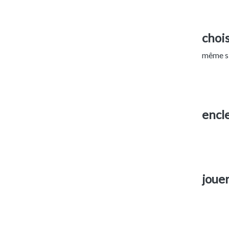
chois
même si 
encl
jouer