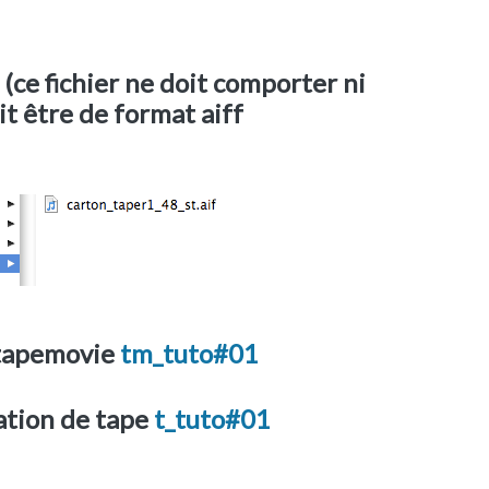
 (ce fichier ne doit comporter ni
it être de format aiff
e tapemovie
tm_tuto#01
ation de tape
t_tuto#01