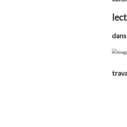
lect
dans
trava