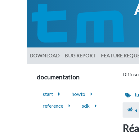
DOWNLOAD
BUG REPORT
FEATURE REQU
Diffuser
documentation
start
howto
tu
reference
sdk
Réal