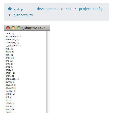
development
>
sdk
>
project-config
>
t_shortcuts