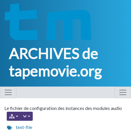
ARCHIVES de
tapemovie.org
Le fichier de configuration des instances des modules audio
text-file