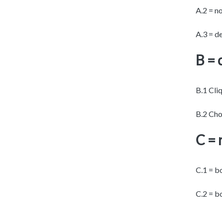
A.2 = n
A.3 = d
B = 
B.1 Cliq
B.2 Cho
C = 
C.1 = bo
C.2 = bo