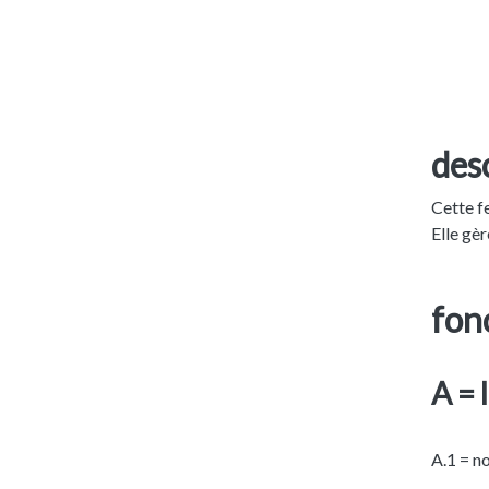
desc
Cette f
Elle gèr
fonc
A = 
A.1 = n