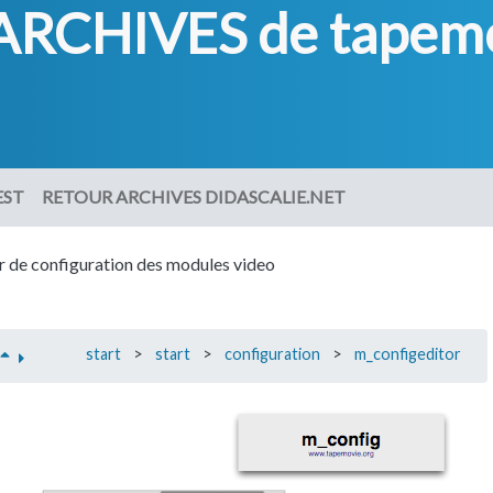
ARCHIVES de tapemo
EST
RETOUR ARCHIVES DIDASCALIE.NET
ur de configuration des modules video
start
>
start
>
configuration
>
m_configeditor