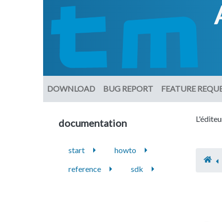
DOWNLOAD
BUG REPORT
FEATURE REQU
L'édite
documentation
start
howto
reference
sdk