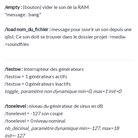
/empty :
(bouton) vider le son de la RAM
"message : bang"
/load nom_du_fichier :
message pour ouvrir un son depuis une
qlist. Ce son doit se trouver dans le dossier projet->media-
>soundfiles
/testsw :
interrupteur des générateurs
/testsw = 1 générateurs actifs
/testsw = 0 générateurs inactifs
toggle_ paramètre non dynamique min=0, max=1 init=0
/tonelevel :
niveau du générateur de sinus en dB
/tonelevel = -127 son coupé
/tonelevel = 0 niveau nominal
nb_décimal_ paramètre dynamique min=-127, max=18
init=-127