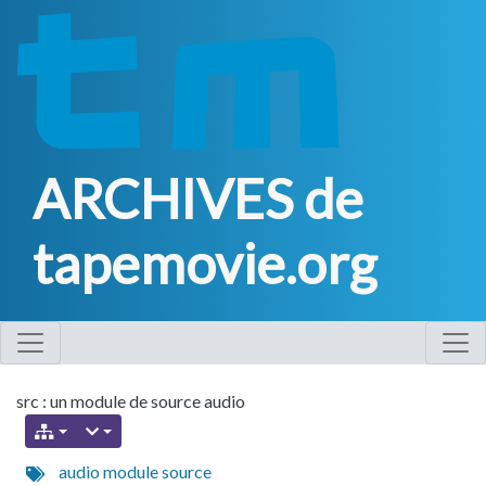
ARCHIVES de
tapemovie.org
src : un module de source audio
audio
module
source