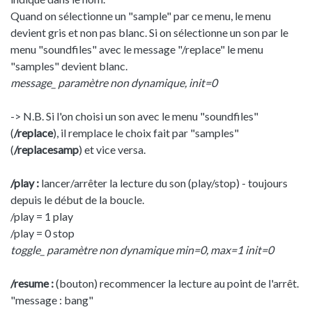
Quand on sélectionne un "sample" par ce menu, le menu
devient gris et non pas blanc. Si on sélectionne un son par le
menu "soundfiles" avec le message "/replace" le menu
"samples" devient blanc.
message_ paramètre non dynamique, init=0
-> N.B. Si l'on choisi un son avec le menu "soundfiles"
(
/replace
), il remplace le choix fait par "samples"
(
/replacesamp
) et vice versa.
/play :
lancer/arrêter la lecture du son (play/stop) - toujours
depuis le début de la boucle.
/play = 1 play
/play = 0 stop
toggle_ paramètre non dynamique min=0, max=1 init=0
/resume :
(bouton) recommencer la lecture au point de l'arrêt.
"message : bang"