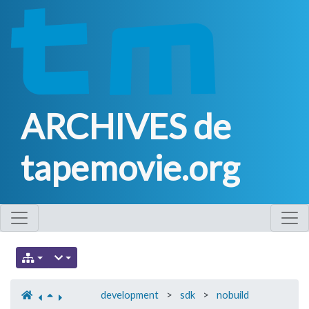
ARCHIVES de
tapemovie.org
development
>
sdk
>
nobuild