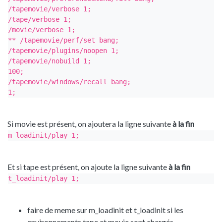
/tapemovie/verbose 1;

/tape/verbose 1;

/movie/verbose 1;

** /tapemovie/perf/set bang;

/tapemovie/plugins/noopen 1;

/tapemovie/nobuild 1;

100;

/tapemovie/windows/recall bang;

1;
Si movie est présent, on ajoutera la ligne suivante
à la fin
m_loadinit/play 1;
Et si tape est présent, on ajoute la ligne suivante
à la fin
t_loadinit/play 1;
faire de meme sur m_loadinit et t_loadinit si les
environnements tape et movie sont chargés