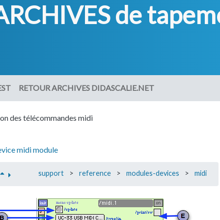
ARCHIVES de tapemo
EST
RETOUR ARCHIVES DIDASCALIE.NET
ion des télécommandes midi
evice
midi
module
support
>
reference
>
modules-devices
>
midi