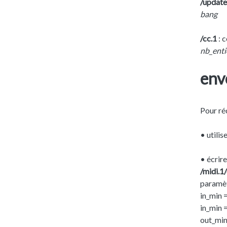
/update
bang
/cc.1
: 
nb_enti
envo
Pour ré
• utilis
• écrir
/midi.1
paramèt
in_min 
in_min 
out_min