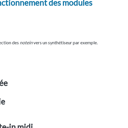
fonctionnement des modules
rection des
notein
vers un synthétiseur par exemple.
rée
ie
te-in midi