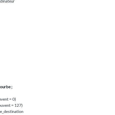
rdinateur
ourbe ;
uvent = 0)
ouvent = 127)
de_destination