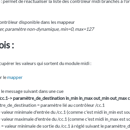
: permet de réactualiser la liste des contrôleur midi branchés à l'o
contrôleur disponible dans les mappeur
er, paramètre non-dynamique, min=0, max=127
is :
cupérer les valeurs qui sortent du module midi :
er le
mapper
e le message suivant dans une cue
/cc.1-> paramètre_de_destination in_min in_max out_min out_max c
re_de_destination = paramètre lié au contrôleur /cc.1
= valeur minimale d'entrée du /cc.1 (comme c'est midi in_min est so
= valeur maximale d'entrée du /cc.1 (comme c'est midi in_max est s
 = valeur minimale de sortie du /cc.1 à réglé suivant le paramètre_