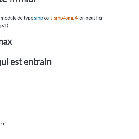
 un module de type
smp
ou
t_smp4smp4
, on peut lier
p.1)
 max
ui est entrain
eu