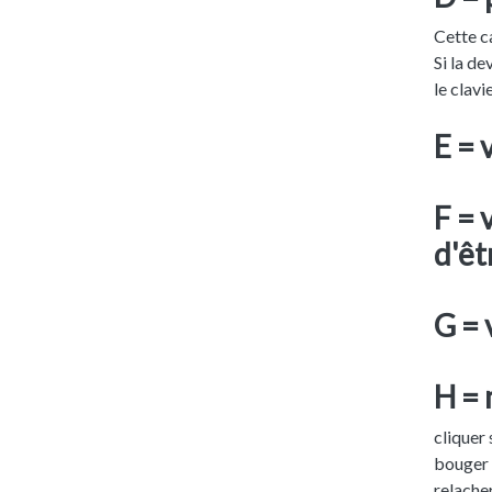
Cette c
Si la de
le clavi
E = 
F = 
d'êt
G = 
H = 
cliquer 
bouger 
relacher