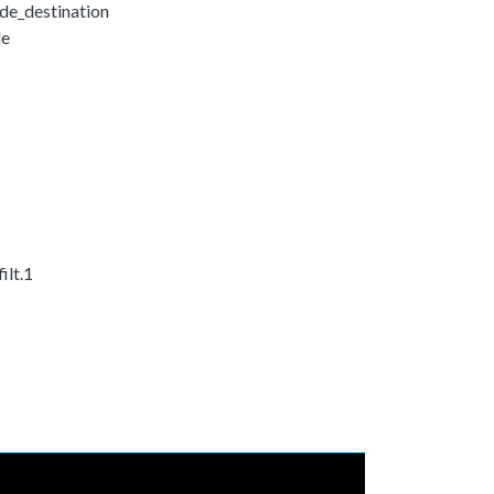
_de_destination
le
ilt.1