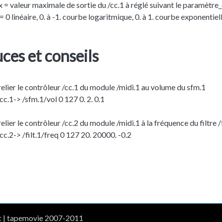
 = valeur maximale de sortie du /cc.1 à réglé suivant le paramètre
 0 linéaire, 0. à -1. courbe logaritmique, 0. à 1. courbe exponentiel
ces et conseils
elier le contrôleur /cc.1 du module /midi.1 au volume du sfm.1
cc.1-> /sfm.1/vol 0 127 0. 2. 0.1
elier le contrôleur /cc.2 du module /midi.1 à la fréquence du filtre /f
cc.2-> /filt.1/freq 0 127 20. 20000. -0.2
t
| tapemovie 2007-2011