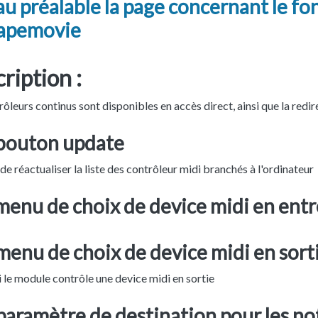
 au préalable la page concernant le 
tapemovie
ription :
ôleurs continus sont disponibles en accès direct, ainsi que la redi
 bouton update
e réactualiser la liste des contrôleur midi branchés à l'ordinateur
menu de choix de device midi en ent
menu de choix de device midi en sort
si le module contrôle une device midi en sortie
paramètre de destination pour les no