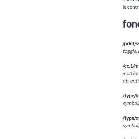
le contr
fonc
/print/
toggle,
/cc.1/m
/cc.1/mi
nb_enti
/type/i
symbol,
/type/o
symbol,