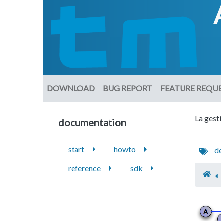
DOWNLOAD
BUG REPORT
FEATURE REQU
La gest
documentation
start
howto
d
reference
sdk