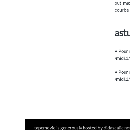
out_max
courbe =
astu
• Pour r
/midi.1/
• Pour r
/midi.1/
tapemovie is generously hosted by
didascalie.ne