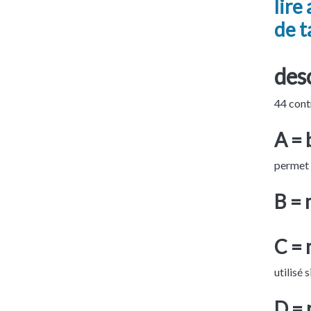
lire
de 
desc
44 contr
A =
permet d
B = 
C = 
utilisé 
D = 