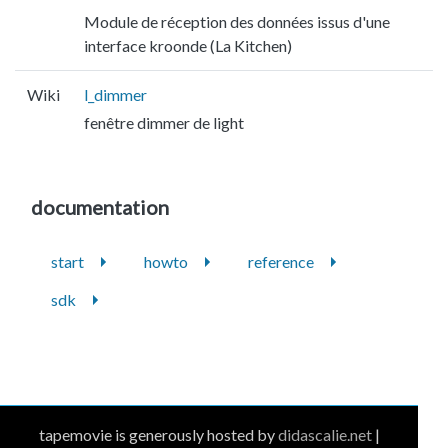
Module de réception des données issus d'une
interface kroonde (La Kitchen)
Wiki
l_dimmer
fenêtre dimmer de light
documentation
start
howto
reference
sdk
tapemovie is generously hosted by
didascalie.net
|