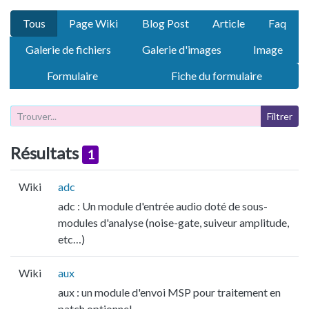
Tous
Page Wiki
Blog Post
Article
Faq
Galerie de fichiers
Galerie d'images
Image
Formulaire
Fiche du formulaire
Résultats
1
Wiki
adc
adc : Un module d'entrée audio doté de sous-
modules d'analyse (noise-gate, suiveur amplitude,
etc…)
Wiki
aux
aux : un module d'envoi MSP pour traitement en
patch optionnel