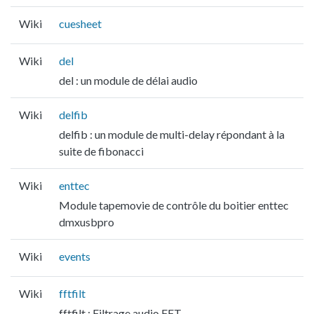
Wiki
cuesheet
Wiki
del
del : un module de délai audio
Wiki
delfib
delfib : un module de multi-delay répondant à la
suite de fibonacci
Wiki
enttec
Module tapemovie de contrôle du boitier enttec
dmxusbpro
Wiki
events
Wiki
fftfilt
fftfilt : Filtrage audio FFT